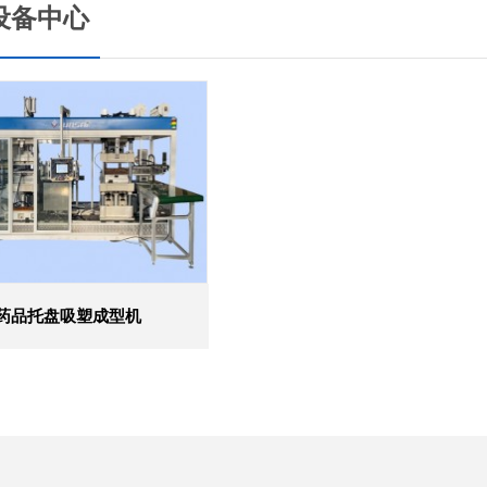
设备中心
T药品托盘吸塑成型机