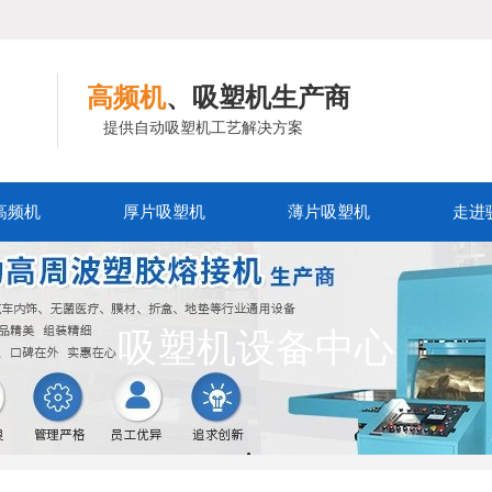
高频机
、吸塑机生产商
提供自动吸塑机工艺解决方案
高频机
厚片吸塑机
薄片吸塑机
走进
吸塑机设备中心