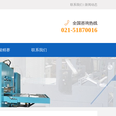
联系我们
新闻动态
全国咨询热线
021-51870016
骏精赛
联系我们