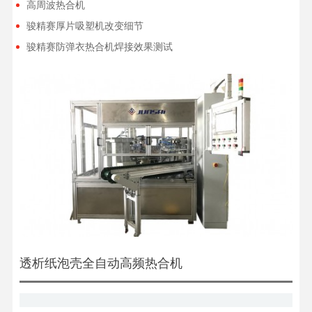
高周波热合机
骏精赛厚片吸塑机改变细节
骏精赛防弹衣热合机焊接效果测试
透析纸泡壳全自动高频热合机