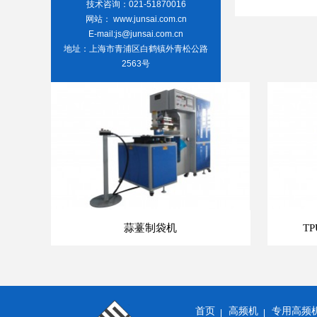
技术咨询：021-51870016
网站： www.junsai.com.cn
相关推荐
E-mail:js@junsai.com.cn
地址：上海市青浦区白鹤镇外青松公路
2563号
蒜薹制袋机
T
首页
高频机
专用高频