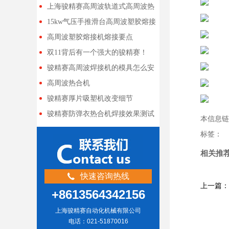
上海骏精赛高周波轨道式高周波热
合机 关系到很多人升职加薪
15kw气压手推滑台高周波塑胶熔接
机 上海骏精赛生产
高周波塑胶熔接机熔接要点
双11背后有一个强大的骏精赛！
骏精赛高周波焊接机的模具怎么安
装
高周波热合机
骏精赛厚片吸塑机改变细节
骏精赛防弹衣热合机焊接效果测试
本信息链接地
标签：
相关推
快速咨询热线
上一篇：
+8613564342156
上海骏精赛自动化机械有限公司
电话：021-51870016