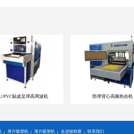
PU/PVC贴皮足球高周波机
防弹背心高频热合机
机
厚片吸塑机
薄片吸塑机
走进骏精赛
联系我们