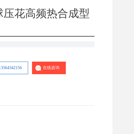
球压花高频热合成型
564342156
在线咨询